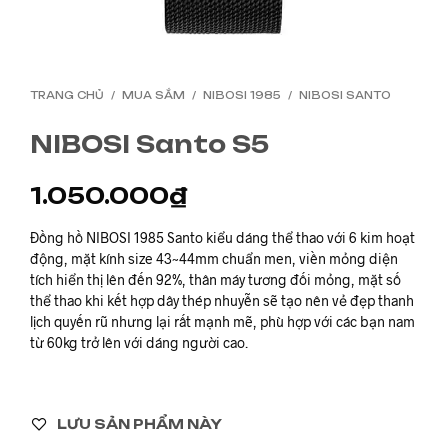
TRANG CHỦ
/
MUA SẮM
/
NIBOSI 1985
/
NIBOSI SANTO
NIBOSI Santo S5
1.050.000
₫
Đồng hồ NIBOSI 1985 Santo kiểu dáng thể thao với 6 kim hoạt
động, mặt kính size 43~44mm chuẩn men, viền mỏng diện
tích hiển thị lên đến 92%, thân máy tương đối mỏng, mặt số
thể thao khi kết hợp dây thép nhuyễn sẽ tạo nên vẻ đẹp thanh
lịch quyến rũ nhưng lại rất mạnh mẽ, phù hợp với các bạn nam
từ 60kg trở lên với dáng người cao.
LƯU SẢN PHẨM NÀY