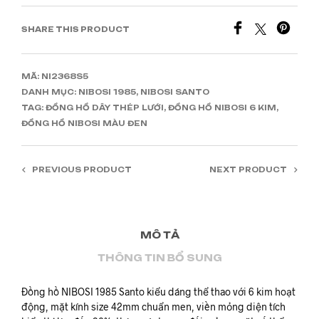
SHARE THIS PRODUCT
MÃ:
NI2368S5
DANH MỤC:
NIBOSI 1985
,
NIBOSI SANTO
TAG:
ĐỒNG HỒ DÂY THÉP LƯỚI
,
ĐỒNG HỒ NIBOSI 6 KIM
,
ĐỒNG HỒ NIBOSI MÀU ĐEN
PREVIOUS PRODUCT
NEXT PRODUCT
MÔ TẢ
THÔNG TIN BỔ SUNG
Đồng hồ NIBOSI 1985 Santo kiểu dáng thể thao với 6 kim hoạt
động, mặt kính size 42mm chuẩn men, viền mỏng diện tích