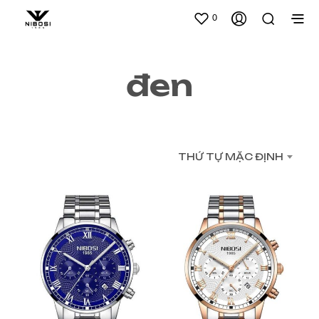
0
đen
THỨ TỰ MẶC ĐỊNH