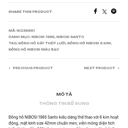
SHARE THIS PRODUCT
MÃ:
NI2368S1
DANH MỤC:
NIBOSI 1985
,
NIBOSI SANTO
TAG:
ĐỒNG HỒ DÂY THÉP LƯỚI
,
ĐỒNG HỒ NIBOSI 6 KIM
,
ĐỒNG HỒ NIBOSI MÀU BẠC
PREVIOUS PRODUCT
NEXT PRODUCT
MÔ TẢ
THÔNG TIN BỔ SUNG
Đồng hồ NIBOSI 1985 Santo kiểu dáng thể thao với 6 kim hoạt
động, mặt kính size 42mm chuẩn men, viền mỏng diện tích