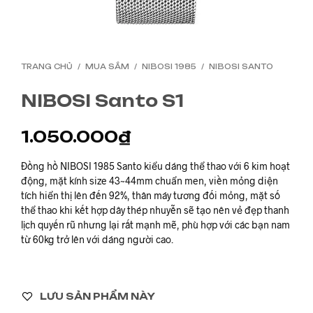
TRANG CHỦ
/
MUA SẮM
/
NIBOSI 1985
/
NIBOSI SANTO
NIBOSI Santo S1
1.050.000
₫
Đồng hồ NIBOSI 1985 Santo kiểu dáng thể thao với 6 kim hoạt
động, mặt kính size 43~44mm chuẩn men, viền mỏng diện
tích hiển thị lên đến 92%, thân máy tương đối mỏng, mặt số
thể thao khi kết hợp dây thép nhuyễn sẽ tạo nên vẻ đẹp thanh
lịch quyến rũ nhưng lại rất mạnh mẽ, phù hợp với các bạn nam
từ 60kg trở lên với dáng người cao.
LƯU SẢN PHẨM NÀY