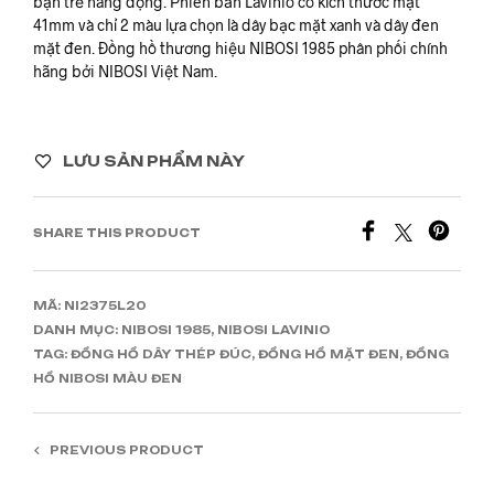
bạn trẻ năng động. Phiên bản Lavinio có kích thước mặt
41mm và chỉ 2 màu lựa chọn là dây bạc mặt xanh và dây đen
mặt đen. Đồng hồ thương hiệu NIBOSI 1985 phân phối chính
hãng bởi NIBOSI Việt Nam.
LƯU SẢN PHẨM NÀY
SHARE THIS PRODUCT
MÃ:
NI2375L20
DANH MỤC:
NIBOSI 1985
,
NIBOSI LAVINIO
TAG:
ĐỒNG HỒ DÂY THÉP ĐÚC
,
ĐỒNG HỒ MẶT ĐEN
,
ĐỒNG
HỒ NIBOSI MÀU ĐEN
PREVIOUS PRODUCT