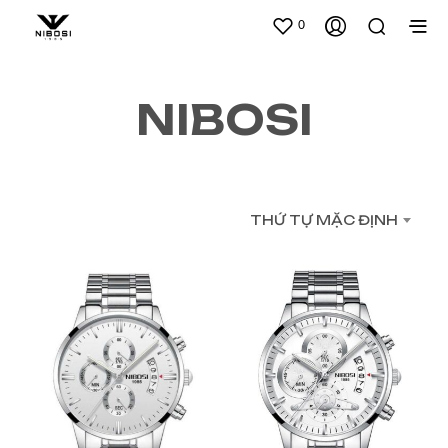
0
NIBOSI
THỨ TỰ MẶC ĐỊNH