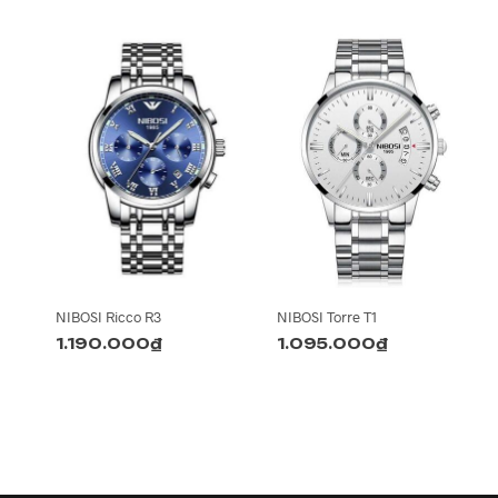
NIBOSI Ricco R3
NIBOSI Torre T1
1.190.000
₫
1.095.000
₫