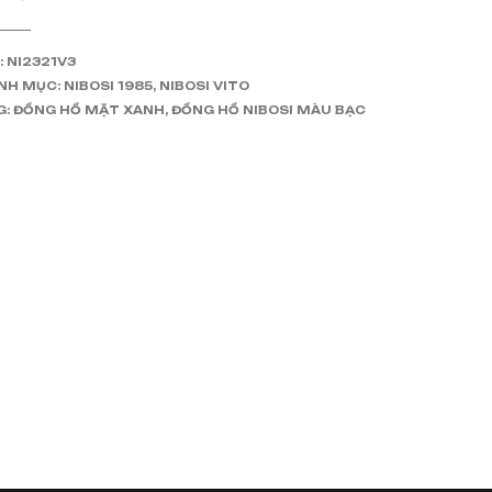
:
NI2321V3
NH MỤC:
NIBOSI 1985
,
NIBOSI VITO
G:
ĐỒNG HỒ MẶT XANH
,
ĐỒNG HỒ NIBOSI MÀU BẠC