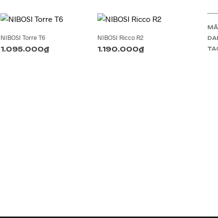
MÃ
NIBOSI Torre T6
NIBOSI Ricco R2
DA
1.095.000
₫
1.190.000
₫
TA