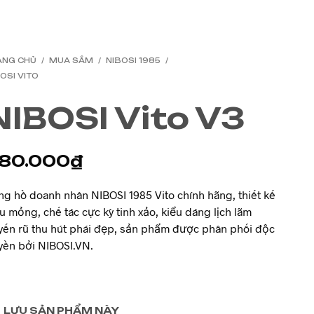
ANG CHỦ
/
MUA SẮM
/
NIBOSI 1985
/
OSI VITO
NIBOSI Vito V3
80.000
₫
g hồ doanh nhân NIBOSI 1985 Vito chính hãng, thiết kế
u mỏng, chế tác cực kỳ tinh xảo, kiểu dáng lịch lãm
yến rũ thu hút phái đẹp, sản phẩm được phân phối độc
yền bởi NIBOSI.VN.
LƯU SẢN PHẨM NÀY