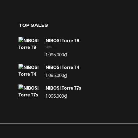
TOP SALES
NIBOSI Torre T9
Được xếp
1.095.000
₫
hạng
5.00
5
sao
NIBOSI Torre T4
1.095.000
₫
NIBOSI Torre T7s
1.095.000
₫