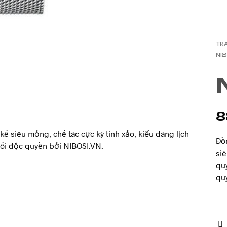
TR
NIB
8
ế siêu mỏng, chế tác cực kỳ tinh xảo, kiểu dáng lịch
Đồn
ối độc quyền bởi NIBOSI.VN.
siê
qu
qu