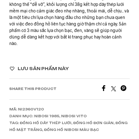
không thể “dễ vỡ”, khối lượng chỉ 38g kết hợp dây thép lưới
mềm mại cho cảm giác đeo nhẹ nhàng, thoải mái, dễ chịu.. và
là một tiêu chí lựa chọn hàng đầu cho những bạn chưa quen
với việc đeo đồng hồ liên tục hàng giờ thậm chí cả ngày. Sản
phẩm có 3 màu sắc lựa chọn bạc, đen, vàng sẽ giúp người
dùng dễ dàng kết hợp với bất kì trang phục hay hoàn cảnh
nào.
LƯU SẢN PHẨM NÀY
SHARE THIS PRODUCT
MÃ:
NI2360V120
DANH MỤC:
NIBOSI 1985
,
NIBOSI VITO
TAG:
ĐỒNG HỒ DÂY THÉP LƯỚI
,
ĐỒNG HỒ ĐƠN GIẢN
,
ĐỒNG
HỒ MẶT TRẮNG
,
ĐỒNG HỒ NIBOSI MÀU BẠC