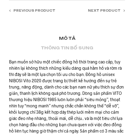
PREVIOUS PRODUCT
NEXT PRODUCT
MÔ TẢ
THÔNG TIN BỔ SUNG
Bạn muốn sở hữu một chiếc đồng hồ thời trang cao cấp, tuy
nhiên lại không thích những kiểu dáng quá hầm hố và rờm rà
thì đây sẽ là một lựa chọn tối ưu cho bạn. Đồng hồ unisex
NIBOSI Vito 2020 được trang bị thiết kế hướng đến sự trẻ
trung, năng động, dành cho các bạn nam nữ yêu thích sự đơn
giản, thanh lịch không quá phô trương. Dòng sản phẩm VITO
thương hiệu NIBOSI 1985 luôn luôn phải “siêu mỏng”, thoạt
nhìn tuy “mong manh” nhưng chắc chắn không thể “dễ vỡ”,
khối lượng chỉ 38g kết hợp dây thép lưới mềm mại cho cảm
giác đeo nhẹ nhàng, thoải mái, dễ chịu.. và là một tiêu chí lựa
chọn hàng đầu cho những bạn chưa quen với việc đeo đồng
hồ liên tục hàng giờ thậm chí cả ngày. Sản phẩm có 3 màu sắc