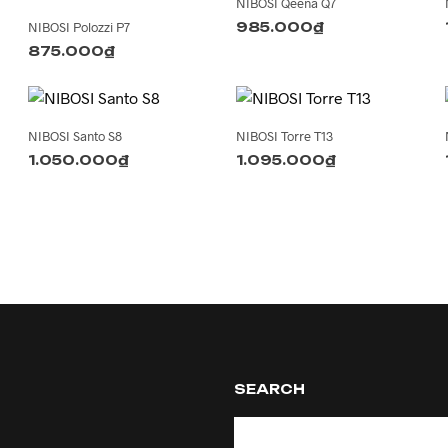
NIBOSI Qeena Q7
NIBOSI Polozzi P7
985.000
₫
875.000
₫
NIBOSI Santo S8
NIBOSI Torre T13
1.050.000
₫
1.095.000
₫
SEARCH