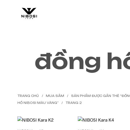
HOME
SHOP
BLOG
đồng h
TRANG CHỦ
/
MUA SẮM
/
SẢN PHẨM ĐƯỢC GẮN THẺ “ĐỒ
HỒ NIBOSI MÀU VÀNG”
/
TRANG 2