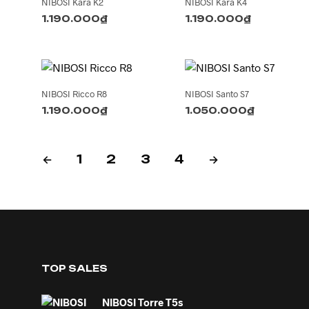
NIBOSI Kara K2
NIBOSI Kara K4
1.190.000
₫
1.190.000
₫
NIBOSI Ricco R8
NIBOSI Santo S7
1.190.000
₫
1.050.000
₫
←
1
2
3
4
→
TOP SALES
NIBOSI Torre T5s