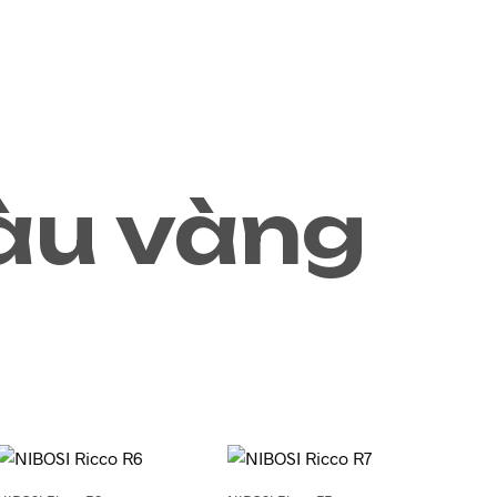
0
àu vàng