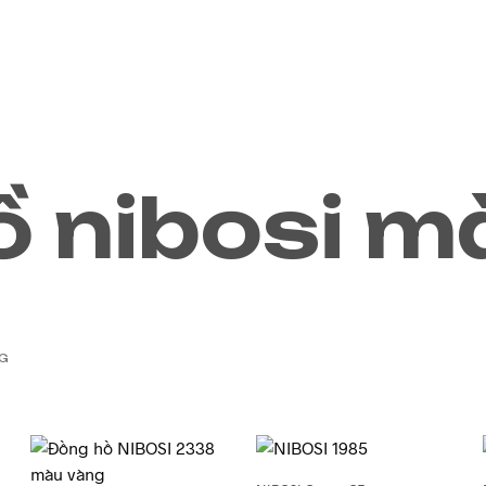
ABOUT US
CONTACT
ồ nibosi m
NG